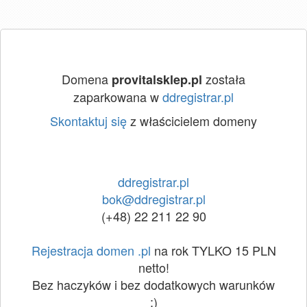
Domena
została
provitalsklep.pl
zaparkowana w
ddregistrar.pl
Skontaktuj się
z właścicielem domeny
ddregistrar.pl
bok@ddregistrar.pl
(+48) 22 211 22 90
Rejestracja domen .pl
na rok TYLKO 15 PLN
netto!
Bez haczyków i bez dodatkowych warunków
:)