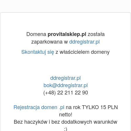
Domena
została
provitalsklep.pl
zaparkowana w
ddregistrar.pl
Skontaktuj się
z właścicielem domeny
ddregistrar.pl
bok@ddregistrar.pl
(+48) 22 211 22 90
Rejestracja domen .pl
na rok TYLKO 15 PLN
netto!
Bez haczyków i bez dodatkowych warunków
:)